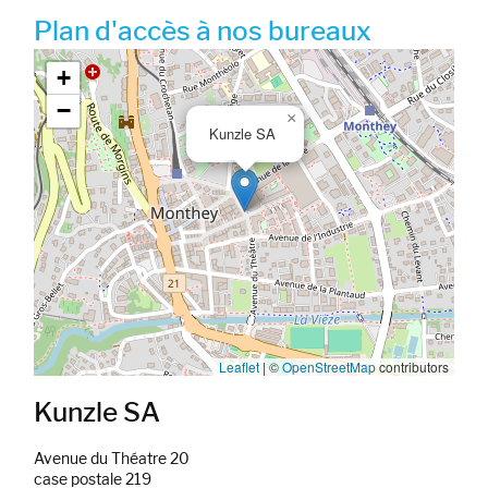
Plan d'accès à nos bureaux
Google map_canvas_agence
+
−
×
Kunzle SA
Leaflet
|
©
OpenStreetMap
contributors
Kunzle SA
Avenue du Théatre 20
case postale 219