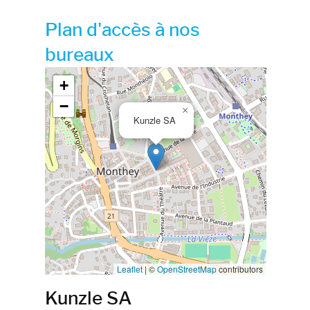
Plan d'accès à nos
bureaux
Google map_canvas_agence
+
−
×
Kunzle SA
Leaflet
|
©
OpenStreetMap
contributors
Kunzle SA