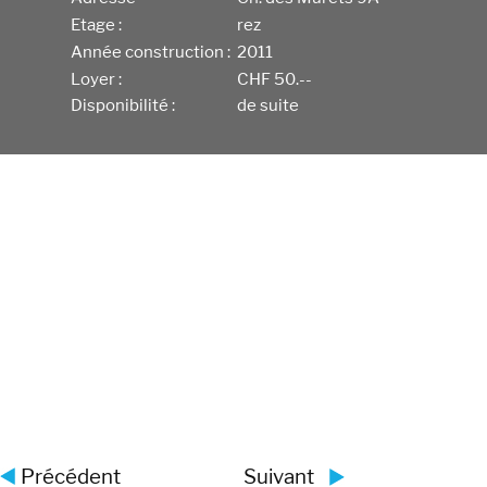
Etage :
rez
Année construction :
2011
Loyer :
CHF 50.--
Disponibilité :
de suite
Précédent
Suivant