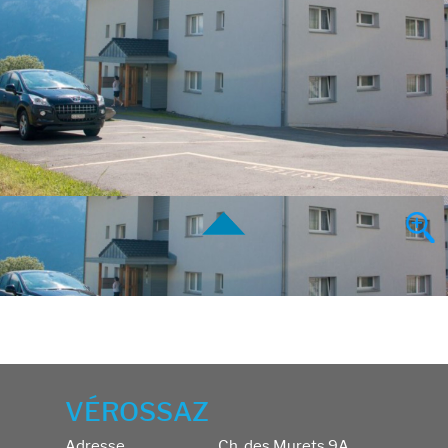
VÉROSSAZ
Adresse
Ch. des Murets 9A