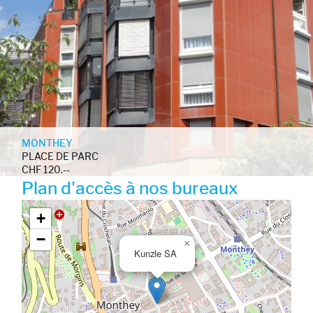
MONTHEY
PLACE DE PARC
CHF 120.--
Plan d'accès à nos bureaux
Google map_canvas_agence
+
−
×
Kunzle SA