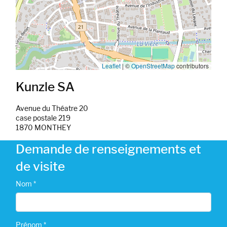
Leaflet
|
©
OpenStreetMap
contributors
Kunzle SA
Avenue du Théatre 20
case postale 219
1870 MONTHEY
Demande de renseignements et
de visite
Nom *
Prénom *