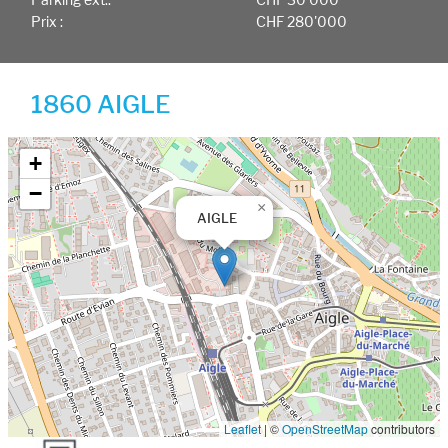
Prix :
CHF 280'000
1860 AIGLE
Google map
+
−
×
AIGLE
Leaflet
|
©
OpenStreetMap
contributors