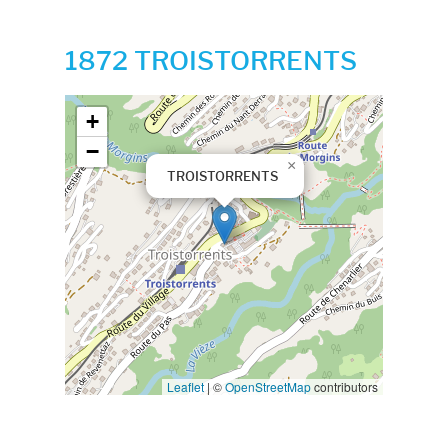
1872 TROISTORRENTS
Google map
+
−
×
TROISTORRENTS
Leaflet
|
©
OpenStreetMap
contributors