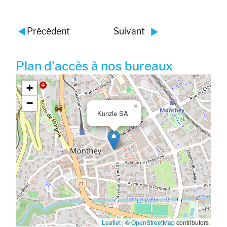
Précédent
Suivant
Plan d'accès à nos bureaux
Google map_canvas_agence
+
−
×
Kunzle SA
Leaflet
|
©
OpenStreetMap
contributors