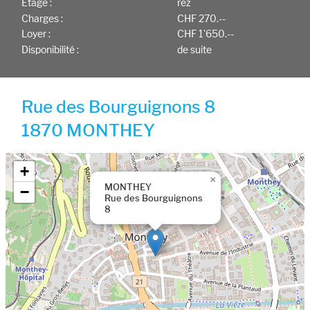
Etage :
rez
Charges :
CHF 270.--
Loyer :
CHF 1'650.--
Disponibilité :
de suite
Rue des Bourguignons 8
1870 MONTHEY
Google map
+
×
MONTHEY
−
Rue des Bourguignons
8