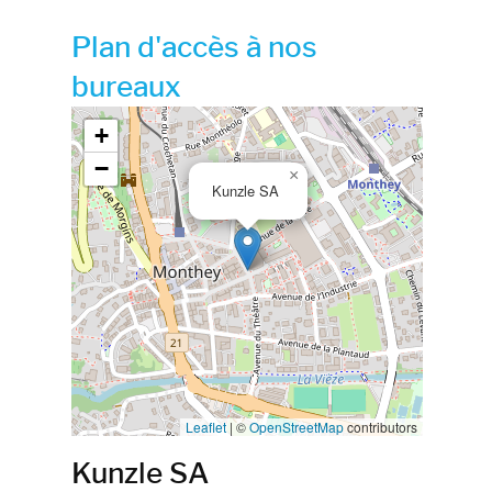
Plan d'accès à nos
bureaux
Google map_canvas_agence
+
−
×
Kunzle SA
Leaflet
|
©
OpenStreetMap
contributors
Kunzle SA