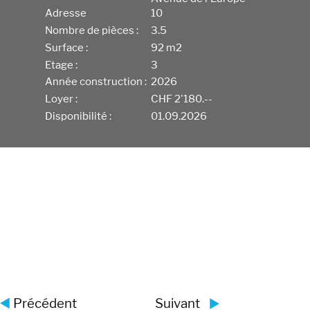
Adresse
10
Nombre de pièces :
3.5
Surface :
92 m2
Etage :
3
Année construction :
2026
Loyer :
CHF 2'180.--
Disponibilité :
01.09.2026
Précédent
Suivant