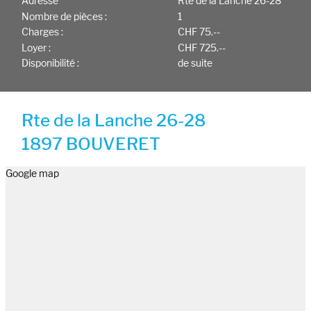
Adresse
Rte de la Lanche 26-28
Nombre de pièces :
1
Charges :
CHF 75.--
Loyer :
CHF 725.--
Disponibilité :
de suite
Rte de la Lanche 26-28
1897 BOUVERET
Google map