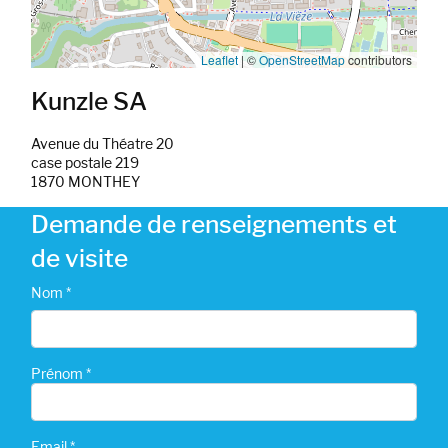
Leaflet
|
©
OpenStreetMap
contributors
Kunzle SA
Avenue du Théatre 20
case postale 219
1870 MONTHEY
Demande de renseignements et
de visite
Nom *
Prénom *
Email *