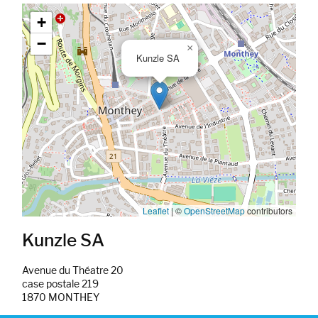
Google map_canvas_agence
+
−
×
Kunzle SA
Leaflet
|
©
OpenStreetMap
contributors
Kunzle SA
Avenue du Théatre 20
case postale 219
1870 MONTHEY