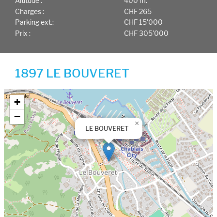
Altitude :
400 m.
Charges :
CHF 265
Parking ext.:
CHF 15'000
Prix :
CHF 305'000
1897 LE BOUVERET
Google map
+
−
×
LE BOUVERET