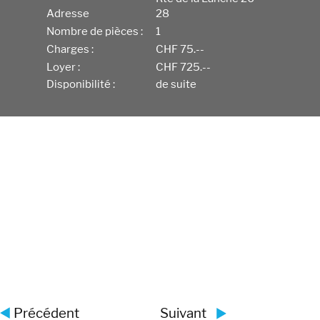
Adresse
28
Nombre de pièces :
1
Charges :
CHF 75.--
Loyer :
CHF 725.--
Disponibilité :
de suite
Précédent
Suivant