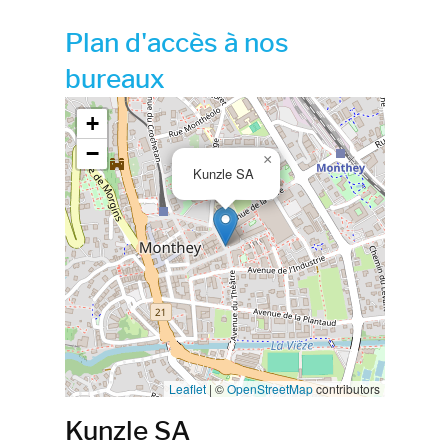
Plan d'accès à nos
bureaux
Google map_canvas_agence
+
−
×
Kunzle SA
Leaflet
|
©
OpenStreetMap
contributors
Kunzle SA