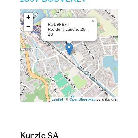
Google map
+
×
BOUVERET
−
Rte de la Lanche 26-
28
Leaflet
|
©
OpenStreetMap
contributors
Kunzle SA