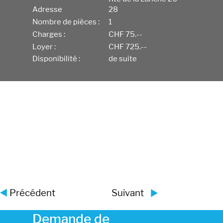
Adresse
28
Nombre de pièces :
1
Charges :
CHF 75.--
Loyer :
CHF 725.--
Disponibilité :
de suite
Précédent
Suivant
Demande de