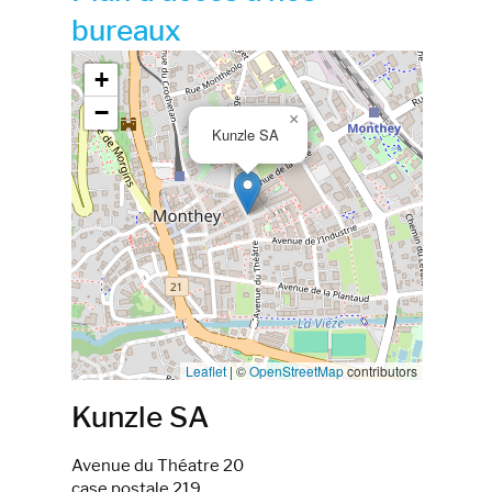
bureaux
Google map_canvas_agence
+
−
×
Kunzle SA
Leaflet
|
©
OpenStreetMap
contributors
Kunzle SA
Avenue du Théatre 20
case postale 219